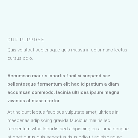
OUR PURPOSE
Quis volutpat scelerisque quis massa in dolor nunc lectus
cursus odio.
Accumsan mauris lobortis facilisi suspendisse
pellentesque fermentum elit hac id pretium a diam
accumsan commodo, lacinia ultrices ipsum magna
vivamus at massa tortor.
At tincidunt lectus faucibus vulputate amet, ultrices in
maecenas adipiscing gravida faucibus mauris leo
fermentum vitae lobortis sed adipiscing eu a, urna congue
at eget purus quis senectus risus odio ut adipiscing ac