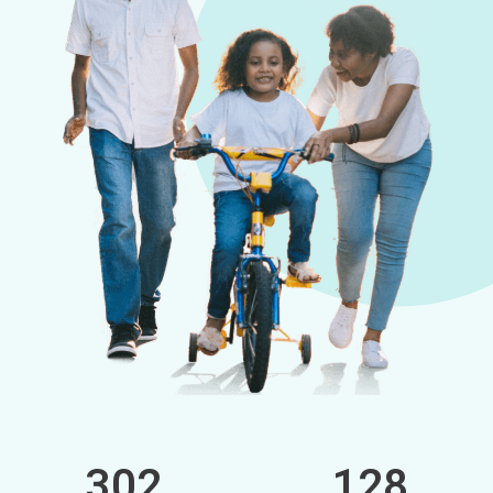
302
128